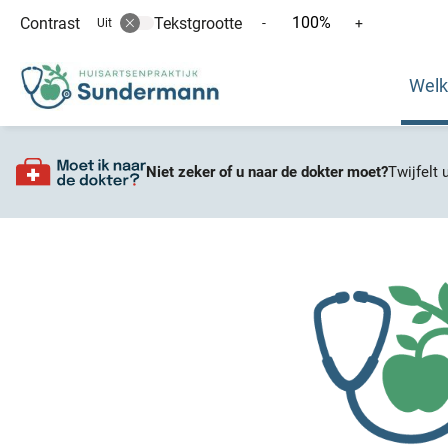
100%
Contrast
Tekstgrootte
Tekst
Tekst
-
+
Uit
verkleinen
vergroten
Hoofd
met
met
Wel
10%
10%
menu
Twijfelt 
Niet zeker of u naar de dokter moet?