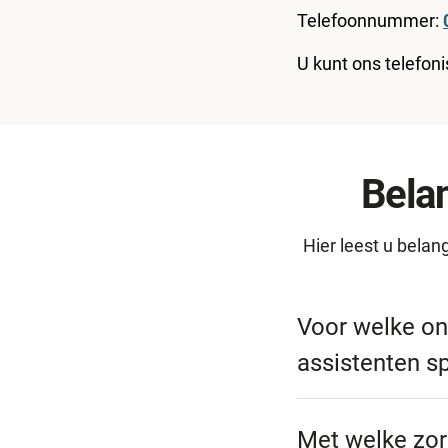
Telefoonnummer:
U kunt ons telefon
Belan
Hier leest u belan
Voor welke on
assistenten s
Onze assistentes h
onderzoeken en be
Met welke zorg