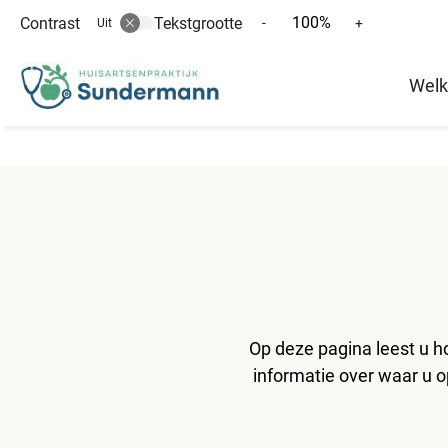
100%
Contrast
Tekstgrootte
Tekst
Tekst
-
+
Uit
verkleinen
vergroten
Hoofd
met
met
Wel
10%
10%
menu
Op deze pagina leest u h
informatie over waar u 