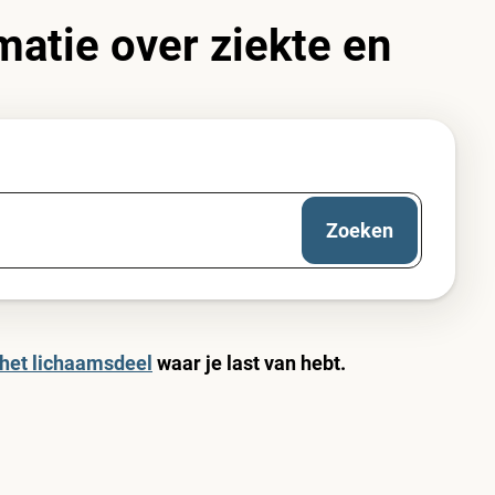
80
en
matie over ziekte en
ing
en worden
niet vergoed door uw zorgverzekeraar
en dient 
Zoeken
het lichaamsdeel
waar je last van hebt.