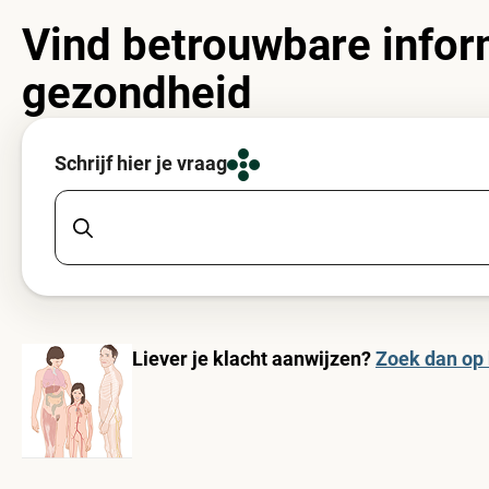
Consult: €33.
Slaapproblem
Vind betrouwbare infor
Rouwverwerk
Let op: deze kost
gezondheid
Schrijf hier je vraag
Liever je klacht aanwijzen?
Zoek dan op 