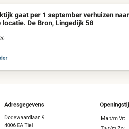
ktijk gaat per 1 september verhuizen naa
 locatie. De Bron, Lingedijk 58
26
der
Adresgegevens
Openingsti
Dodewaardlaan 9
Ma t/m Vr:
4006 EA Tiel
Za t/m Zo: