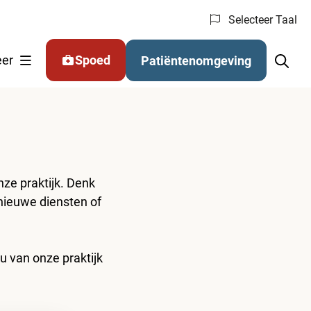
Selecteer Taal
nu: (Online) regelen
er
Spoed
Patiëntenomgeving
nze praktijk. Denk
 nieuwe diensten of
 u van onze praktijk