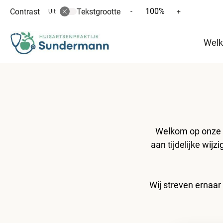
100%
Contrast
Tekstgrootte
Tekst
Tekst
-
+
Uit
verkleinen
vergroten
Hoofd
met
met
Wel
10%
10%
menu
Welkom op onze ni
aan tijdelijke wij
Wij streven ernaar 